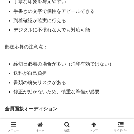
丁寧な印象を与えやすい
手書きの文字で個性をアピールできる
到着確認が確実に行える
デジタルに不慣れな人でも対応可能
郵送応募の注意点：
締切日必着の場合が多い（消印有効ではない）
送料が自己負担
書類の紛失リスクがある
修正が効かないため、慎重な準備が必要
全員面接オーディション
特定の事務所が開催する、事前応募不要の面接形式オーデ
メニュー
ホーム
検索
トップ
サイドバー