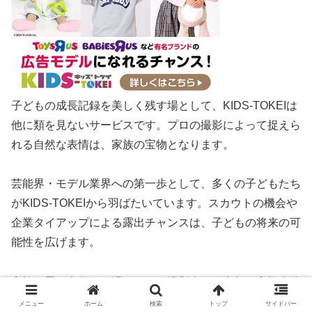
子どもの成長記録を美しく残す場として、KIDS-TOKEIは
他に類を見ないサービスです。プロの撮影によって捉えら
れる自然な表情は、家族の宝物となります。
芸能界・モデル業界への第一歩として、多くの子どもたち
がKIDS-TOKEIから羽ばたいています。スカウトの機会や
企業タイアップによる露出チャンスは、子どもの将来の可
能性を広げます。
家族の思い出作りの場として、撮影会への参加は家族全体
にとって特別な体験となります。時刻ボード作りから撮影
メニュー
ホーム
検索
トップ
サイドバー