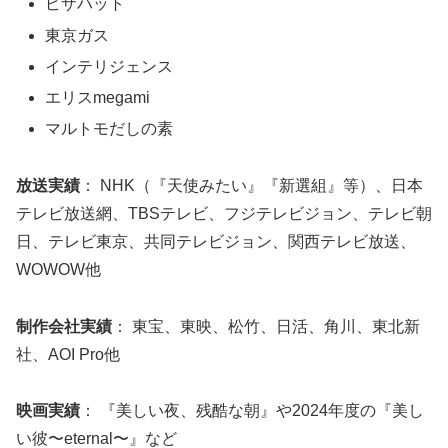
ピザハット
東京ガス
インテリジェンス
エリスmegami
マルトモだしの素
放送実績
： NHK（『天使みたい』『新選組』等）、日本
テレビ放送網、TBSテレビ、フジテレビジョン、テレビ朝
日、テレビ東京、共同テレビジョン、関西テレビ放送、
WOWOW他
制作会社実績
： 東宝、東映、松竹、日活、角川、東北新
社、AOI Pro他
映画実績
： 『美しい夜、残酷な朝』や2024年度の『美し
い彼〜eternal〜』など