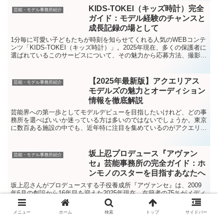
人で成功するのは簡単ではありません。
KIDS-TOKEI（キッズ時計）完全
芸能・モデル事務所紹介
フォロワー...
ガイド：モデル経験のチャンスと
成長記録の場として
1分毎に可愛い子どもたちが時刻を知らせてくれる人気のWEBコンテ
ンツ「KIDS-TOKEI（キッズ時計）」。2025年現在、多くの保護者に
選ばれているこのサービスについて、その魅力から応募方法、撮影会
の様子まで、詳しくご紹介します。KIDS...
【2025年最新版】アクエリアス
芸能・モデル事務所紹介
モデルズの魅力とオーディション
情報を徹底解説
芸能界への第一歩としてモデルデビューを目指したいけれど、どの事
務所を選べばいいか迷っている方は多いのではないでしょうか。東京
に数百ある施設の中でも、近年特に注目を集めているのがアクエリア
スモデルズです。なぜアクエリアスモデルズが他の事務所と...
坂上忍プロデュース『アヴァン
芸能・モデル事務所紹介
セ』芸能事務所の完全ガイド：ホ
ンモノのスターを目指すあなたへ
坂上忍さんがプロデュースする子役養成所『アヴァンセ』は、2009
年6月の創設から16年目を迎えた2025年現在、在籍者の75％がメディ
アに露出するという驚異的な実績を誇る芸能事務所として、業界内で
確固たる地位を築いています。テレビで見かける...
メニュー
ホーム
検索
トップ
サイドバー